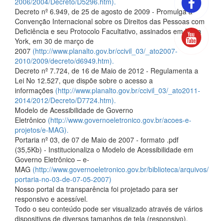
2006/2004/Decreto/D5296.htm).
Decreto nº 6.949, de 25 de agosto de 2009 - Promulga a
Convenção Internacional sobre os Direitos das Pessoas com
Deficiência e seu Protocolo Facultativo, assinados em Nova
York, em 30 de março de
2007
(http://www.planalto.gov.br/ccivil_03/_ato2007-
2010/2009/decreto/d6949.htm).
Decreto nº 7.724, de 16 de Maio de 2012 - Regulamenta a
Lei No 12.527, que dispõe sobre o acesso a
informações
(http://www.planalto.gov.br/ccivil_03/_ato2011-
2014/2012/Decreto/D7724.htm).
Modelo de Acessibilidade de Governo
Eletrônico
(http://www.governoeletronico.gov.br/acoes-e-
projetos/e-MAG).
Portaria nº 03, de 07 de Maio de 2007 - formato .pdf
(35,5Kb) - Institucionaliza o Modelo de Acessibilidade em
Governo Eletrônico – e-
MAG
(http://www.governoeletronico.gov.br/biblioteca/arquivos/
portaria-no-03-de-07-05-2007)
Nosso portal da transparência foi projetado para ser
responsivo e acessível.
Todo o seu conteúdo pode ser visualizado através de vários
dispositivos de diversos tamanhos de tela (responsivo).