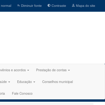
 normal
Diminuir fonte
Contraste
Mapa do site
vênios e acordos
Prestação de contas
aúde
Educação
Conselhos municipal
oria
Fale Conosco