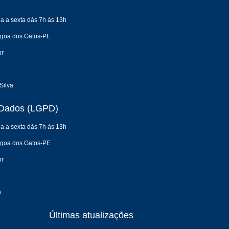
a a sexta dàs 7h às 13h
agoa dos Gatos-PE
br
Silva
e Dados (LGPD)
a a sexta dàs 7h às 13h
agoa dos Gatos-PE
br
o
Últimas atualizações