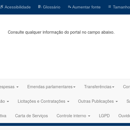
Acessibilidade
Glossário
Aumentar fonte
Tamanho
Consulte qualquer informação do portal no campo abaixo.
espesas
Emendas parlamentares
Transferências
Con
ção
Licitações e Contratações
Outras Publicações
S
tiva
Carta de Serviços
Controle interno
LGPD
Ouvid