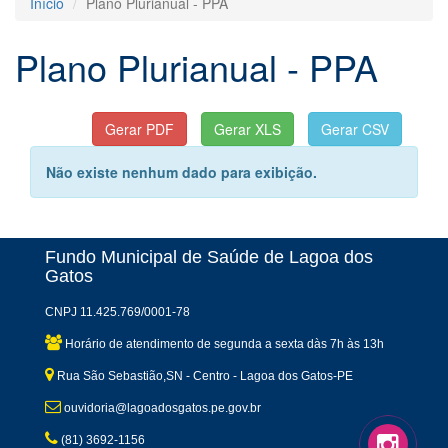
Início
Plano Plurianual - PPA
Plano Plurianual - PPA
Não existe nenhum dado para exibição.
Fundo Municipal de Saúde de Lagoa dos
Gatos
CNPJ 11.425.769/0001-78
Horário de atendimento de segunda a sexta dàs 7h às 13h
Rua São Sebastião,SN - Centro - Lagoa dos Gatos-PE
ouvidoria@lagoadosgatos.pe.gov.br
(81) 3692-1156