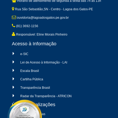
Horário de atendimento de segunda a sexta dàs 7h às 13h
Rua São Sebastião,SN - Centro - Lagoa dos Gatos-PE
ouvidoria@lagoadosgatos.pe.gov.br
(81) 3692-1156
Responsável: Eline Morais Pinheiro
Acesso à Informação
e-SIC
Lei de Acesso à Informação - LAI
Escala Brasil
Cartilha Pública
Transparência Brasil
Radar da Transparência - ATRICON
Últimas atualizações
04/08/2026 - Despesas