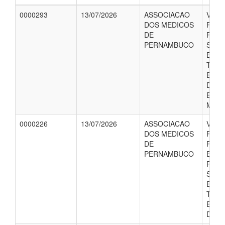
0000293
13/07/2026
ASSOCIACAO
VALO
DOS MEDICOS
REFE
DE
PRES
PERNAMBUCO
SERV
ENF
TECN
ENF
DA A
ESPE
MAC.
0000226
13/07/2026
ASSOCIACAO
VALO
DOS MEDICOS
REFE
DE
PISO
PERNAMBUCO
ENF
PRES
SERV
ENF
TECN
ENF
DO S