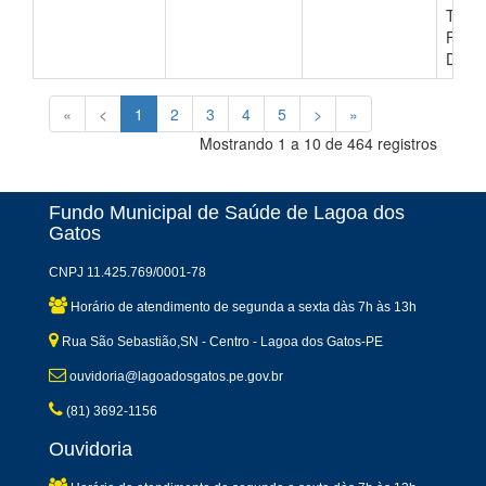
TRA
FORA
DOMI
«
<
1
2
3
4
5
>
»
Mostrando 1 a 10 de 464 registros
Fundo Municipal de Saúde de Lagoa dos
Gatos
CNPJ 11.425.769/0001-78
Horário de atendimento de segunda a sexta dàs 7h às 13h
Rua São Sebastião,SN - Centro - Lagoa dos Gatos-PE
ouvidoria@lagoadosgatos.pe.gov.br
(81) 3692-1156
Ouvidoria