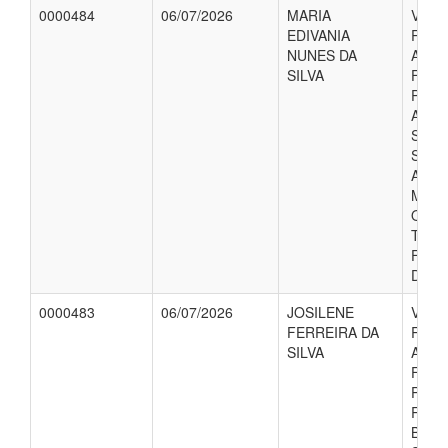
0000484
06/07/2026
MARIA
VALO
EDIVANIA
REFE
NUNES DA
AUXI
SILVA
FINA
PACI
AND
SIVA
SUA
ACO
MARI
QUE 
TRA
FORA
DOMI
0000483
06/07/2026
JOSILENE
VALO
FERREIRA DA
REFE
SILVA
AUXI
FINA
PACI
RAFA
BERN