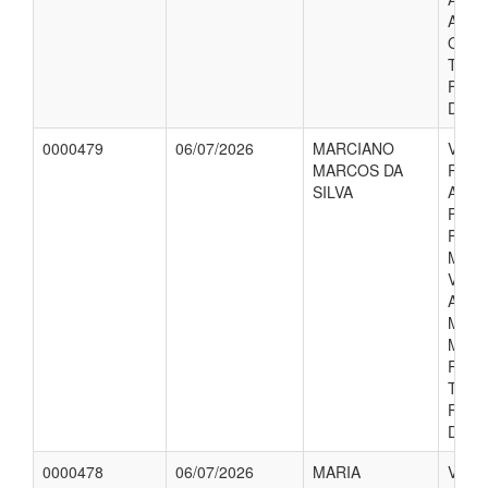
ANGE
QUE 
TRA
FORA
DOMI
0000479
06/07/2026
MARCIANO
VALO
MARCOS DA
REFE
SILVA
AUXI
FINA
PACI
MELI
VICT
ACO
MAR
MARC
REAL
TRA
FORA
DOMI
0000478
06/07/2026
MARIA
VALO