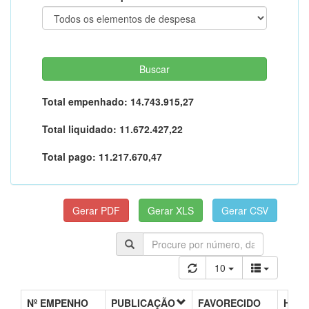
Total empenhado:
14.743.915,27
Total liquidado:
11.672.427,22
Total pago:
11.217.670,47
10
Nº EMPENHO
PUBLICAÇÃO
FAVORECIDO
HIST