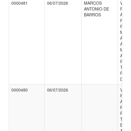
0000481
06/07/2026
MARCOS
VALO
ANTONIO DE
REFE
BARROS
AUXI
FINA
PACI
MAT
ANTO
ACO
MAR
ANTO
REAL
TRA
FORA
DOMI
0000480
06/07/2026
VALO
REFE
AUXI
FINA
PACI
THAI
E SU
ACO