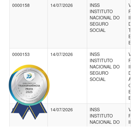
0000158
14/07/2026
INSS
VALO
INSTITUTO
REFE
NACIONAL DO
INSS
SEGURO
DA F
SOCIAL
TECN
ENF
EFET
0000153
14/07/2026
INSS
VALO
INSTITUTO
REFE
NACIONAL DO
INSS
SEGURO
DA F
SOCIAL
AGEN
COMB
ENDE
EFET
0000152
14/07/2026
INSS
VALO
INSTITUTO
REFE
NACIONAL DO
INSS
SEGURO
DA F
SOCIAL
ENF