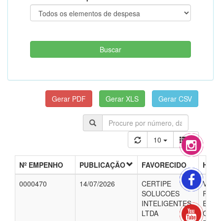
10
Nº EMPENHO
PUBLICAÇÃO
FAVORECIDO
HIST
0000470
14/07/2026
CERTIPE
VALO
SOLUCOES
REFE
INTELIGENTES
EMIS
LTDA
CERT