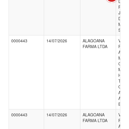
DIGI
PES
JURI
DO 
MUNI
SAUD
0000443
14/07/2026
ALAGOANA
VALO
FARMA LTDA
REFE
AQUI
MATE
CON
MED
HOSP
TEND
OBJE
ATEN
ATE
ESPE
0000443
14/07/2026
ALAGOANA
VALO
FARMA LTDA
REFE
AQUI