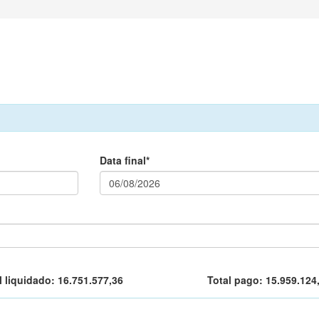
Data final*
l liquidado:
16.751.577,36
Total pago:
15.959.124