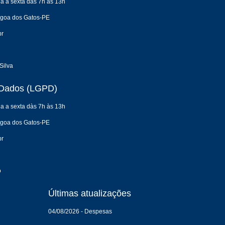
a a sexta dàs 7h às 13h
agoa dos Gatos-PE
br
Silva
e Dados (LGPD)
a a sexta dàs 7h às 13h
agoa dos Gatos-PE
br
o
Últimas atualizações
04/08/2026 - Despesas