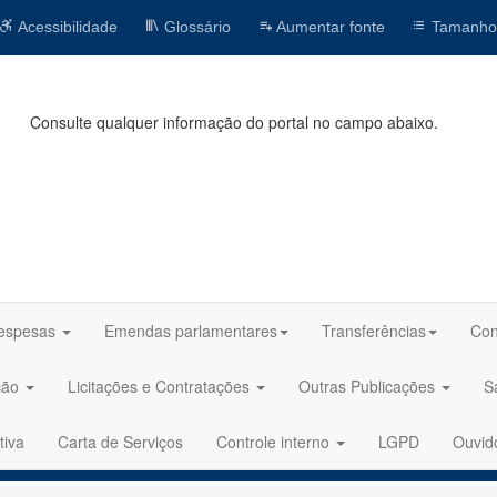
Acessibilidade
Glossário
Aumentar fonte
Tamanho
Consulte qualquer informação do portal no campo abaixo.
espesas
Emendas parlamentares
Transferências
Con
ção
Licitações e Contratações
Outras Publicações
S
tiva
Carta de Serviços
Controle interno
LGPD
Ouvid