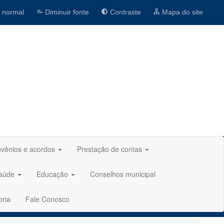
 normal
Diminuir fonte
Contraste
Mapa do site
vênios e acordos
Prestação de contas
aúde
Educação
Conselhos municipal
oria
Fale Conosco