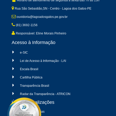
Horário de atendimento de segunda a sexta dàs 7h às 13h
Rua São Sebastião,SN - Centro - Lagoa dos Gatos-PE
ouvidoria@lagoadosgatos.pe.gov.br
(81) 3692-1156
Responsável: Eline Morais Pinheiro
Acesso à Informação
e-SIC
Lei de Acesso à Informação - LAI
Escala Brasil
Cartilha Pública
Transparência Brasil
Radar da Transparência - ATRICON
Últimas atualizações
04/08/2026 - Despesas