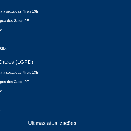
a a sexta dàs 7h às 13h
agoa dos Gatos-PE
br
Silva
e Dados (LGPD)
a a sexta dàs 7h às 13h
agoa dos Gatos-PE
br
o
Últimas atualizações