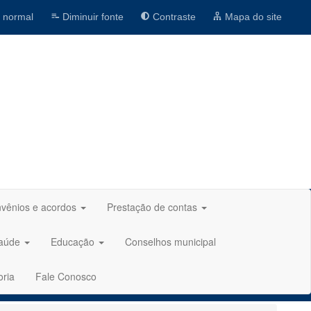
 normal
Diminuir fonte
Contraste
Mapa do site
vênios e acordos
Prestação de contas
aúde
Educação
Conselhos municipal
oria
Fale Conosco