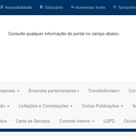
Acessibilidade
Glossário
Aumentar fonte
Tamanho
Consulte qualquer informação do portal no campo abaixo.
espesas
Emendas parlamentares
Transferências
Con
ção
Licitações e Contratações
Outras Publicações
S
tiva
Carta de Serviços
Controle interno
LGPD
Ouvid