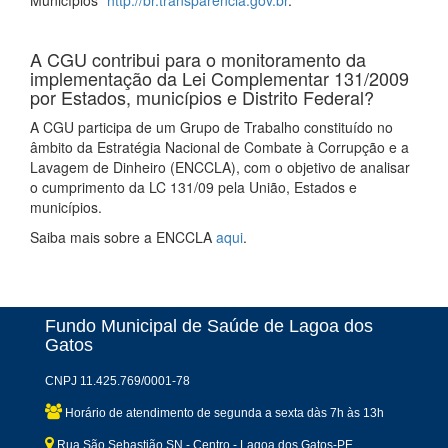
Municípios"
http://br.transparencia.gov.br
.
A CGU contribui para o monitoramento da
implementação da Lei Complementar 131/2009
por Estados, municípios e Distrito Federal?
A CGU participa de um Grupo de Trabalho constituído no
âmbito da Estratégia Nacional de Combate à Corrupção e a
Lavagem de Dinheiro (ENCCLA), com o objetivo de analisar
o cumprimento da LC 131/09 pela União, Estados e
municípios.
Saiba mais sobre a ENCCLA
aqui
.
Fundo Municipal de Saúde de Lagoa dos
Gatos
CNPJ 11.425.769/0001-78
Horário de atendimento de segunda a sexta dàs 7h às 13h
Rua São Sebastião,SN - Centro - Lagoa dos Gatos-PE