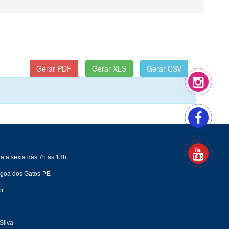
a a sexta dàs 7h às 13h
agoa dos Gatos-PE
br
Silva