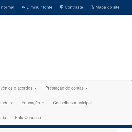
 normal
Diminuir fonte
Contraste
Mapa do site
vênios e acordos
Prestação de contas
aúde
Educação
Conselhos municipal
oria
Fale Conosco