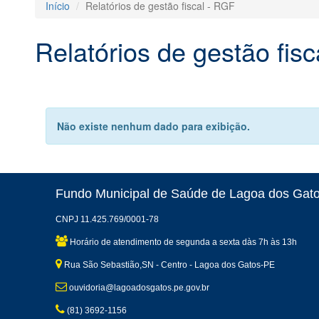
Início
Relatórios de gestão fiscal - RGF
Relatórios de gestão fis
Não existe nenhum dado para exibição.
Fundo Municipal de Saúde de Lagoa dos Gat
CNPJ 11.425.769/0001-78
Horário de atendimento de segunda a sexta dàs 7h às 13h
Rua São Sebastião,SN - Centro - Lagoa dos Gatos-PE
ouvidoria@lagoadosgatos.pe.gov.br
(81) 3692-1156