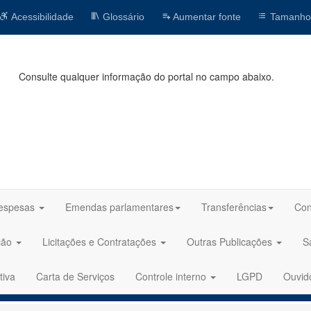
Acessibilidade
Glossário
Aumentar fonte
Tamanho
Consulte qualquer informação do portal no campo abaixo.
espesas
Emendas parlamentares
Transferências
Con
ção
Licitações e Contratações
Outras Publicações
S
tiva
Carta de Serviços
Controle interno
LGPD
Ouvid