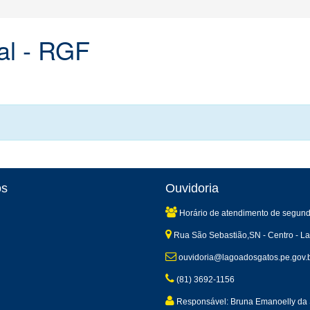
cal - RGF
os
Ouvidoria
Horário de atendimento de segund
Rua São Sebastião,SN - Centro - L
ouvidoria@lagoadosgatos.pe.gov.
(81) 3692-1156
Responsável: Bruna Emanoelly da 